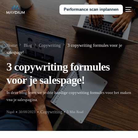
Performance scan inplannen
Home
Blog
Copywriting
3 copywriting formules voor je
salespage!
3 copywriting formules
voor je salespage!
In deze blog leren we je drie handige copywriting formules voor het maken
vna je salespagina.
Copywriting
Nigel
30/08/2023
5 Min Read